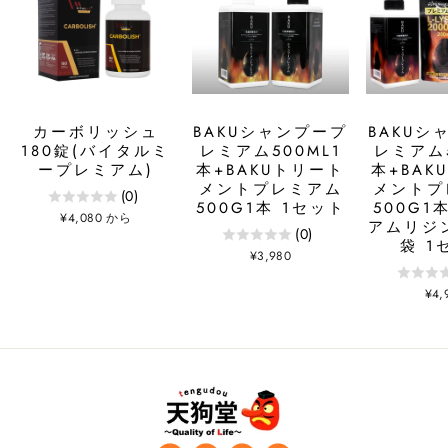
カーボリッシュ
BAKUシャンプープ
BAKUシ
180錠(バイタルミ
レミアム500ML1
レミアム5
ープレミアム)
本+BAKUトリート
本+BAK
メントプレミアム
メントプ
(0)
500G1本 1セット
500G1
¥4,080 から
アムリジン
(0)
袋 1
¥3,980
¥4,