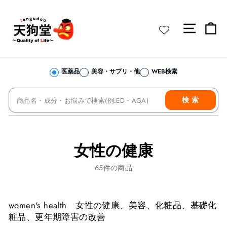
コ
ン
サイト 
カ
テ
ン
ツ
へ
医薬品
美容・サプリ・他
WEB検索
ス
キ
当店を検索
ッ
検 索
プ
女性の健康
65
件の商品
women's health 女性の健康、美容、化粧品、基礎化
粧品、更年期障害の改善