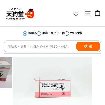
コ
ン
サイト 
カ
テ
ン
ツ
へ
医薬品
美容・サプリ・他
WEB検索
ス
キ
当店を検索
ッ
検 索
プ