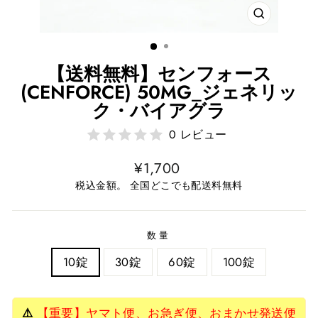
近
い
【送料無料】センフォース
(CENFORCE) 50MG_ジェネリッ
ク・バイアグラ
0 レビュー
通
¥1,700
常
税込金額。 全国どこでも配送料無料
価
格
数量
10錠
30錠
60錠
100錠
⚠️
【重要】ヤマト便、お急ぎ便、おまかせ発送便