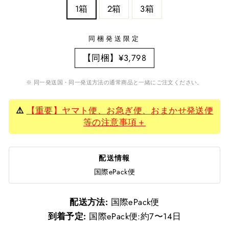
1箱
2箱
3箱
同梱発送限定
【同梱】¥3,798
※ 同一発送国・同一発送方法の通常商品と一緒にご注文ください。
⚠️
【重要】ヤマト便、お急ぎ便、おまかせ発送便
等の注意事項＋
配送情報
国際ePack便
配送方法:
国際ePack便
到着予定:
国際ePack便:約7〜14日