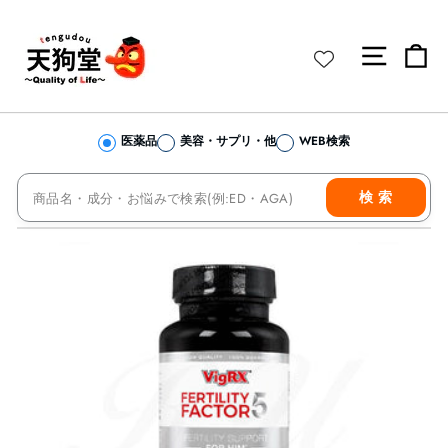
コ
ン
サイト 
カ
テ
ン
ツ
へ
医薬品
美容・サプリ・他
WEB検索
ス
キ
当店を検索
ッ
検 索
プ