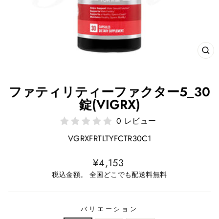
近
い
ファティリティーファクター5_30
錠(VIGRX)
0 レビュー
VGRXFRTLTYFCTR30C1
通
¥4,153
常
税込金額。 全国どこでも配送料無料
価
格
バリエーション