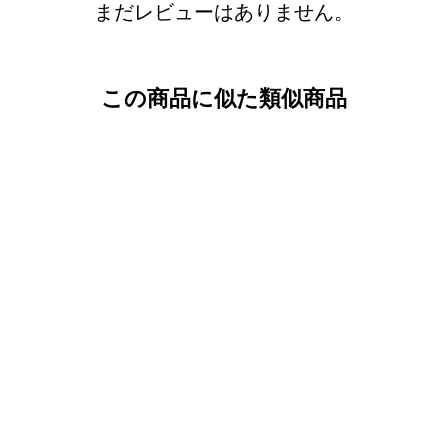
まだレビューはありません。
この商品に似た類似商品
サプリメント
ファティリティー
ファクター5_30錠
(VIGRX)
(0)
¥4,153 から